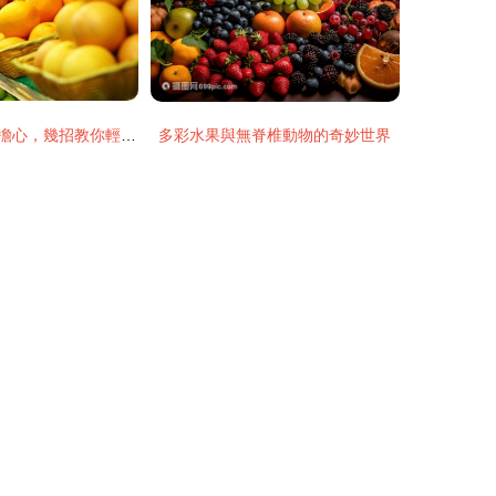
冬季靜電頻發別擔心，幾招教你輕松防“被電”
多彩水果與無脊椎動物的奇妙世界