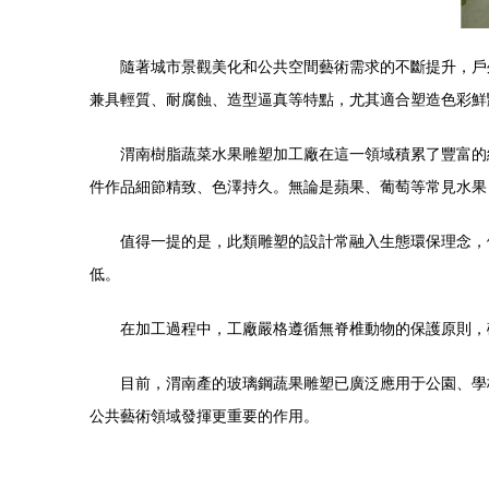
隨著城市景觀美化和公共空間藝術需求的不斷提升，戶
兼具輕質、耐腐蝕、造型逼真等特點，尤其適合塑造色彩鮮
渭南樹脂蔬菜水果雕塑加工廠在這一領域積累了豐富的
件作品細節精致、色澤持久。無論是蘋果、葡萄等常見水果
值得一提的是，此類雕塑的設計常融入生態環保理念，
低。
在加工過程中，工廠嚴格遵循無脊椎動物的保護原則，
目前，渭南產的玻璃鋼蔬果雕塑已廣泛應用于公園、學
公共藝術領域發揮更重要的作用。