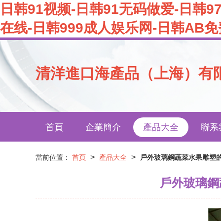
日韩91视频-日韩91无码做爱-日韩97
在线-日韩999成人娱乐网-日韩AB
清洋進口海產品（上海）有
首頁
企業簡介
產品大全
聯系
>
>
當前位置：
首頁
產品大全
戶外玻璃鋼蔬菜水果雕塑
戶外玻璃鋼