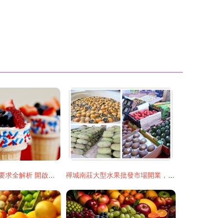
水果冰淇淋加盟要求全解析 開啟繽紛果味創業之旅
禪城南莊大型水果批發市場開業，市民迎來“水果自由”新選擇