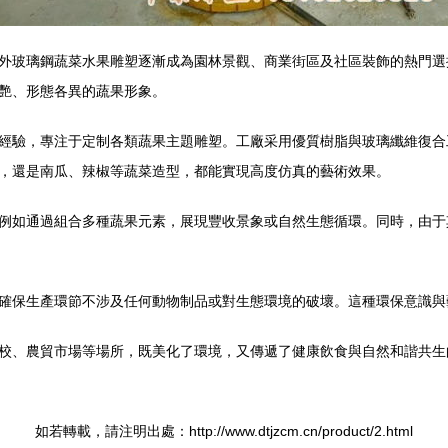
外玻璃鋼蔬菜水果雕塑逐漸成為園林景觀、商業街區及社區裝飾的熱門選
艷、形態各異的蔬果形象。
經驗，專注于定制各類蔬果主題雕塑。工廠采用優質樹脂與玻璃纖維復合
，還是南瓜、辣椒等蔬菜造型，都能實現高度仿真的藝術效果。
例如通過組合多種蔬果元素，展現豐收景象或自然生態循環。同時，由于
確保生產環節不涉及任何動物制品或對生態環境的破壞。這種環保意識與
校、農貿市場等場所，既美化了環境，又傳遞了健康飲食與自然和諧共生
如若轉載，請注明出處：http://www.dtjzcm.cn/product/2.html